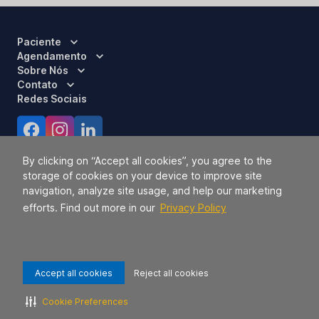
Paciente
Agendamento
Sobre Nós
Contato
Redes Sociais
Certificações
By clicking on “Accept all cookies”, you agree to the
storage of cookies on your device to improve site
navigation, analyze site usage, and help our marketing
efforts. Find out more in our
Privacy Policy
Accept all cookies
Reject all cookies
Responsável Técnico:
Dra. Luci Mara Barbiero – CRM 120.433/SP
2026 TODOS OS DIREITOS RESERVADOS.
42.771.949/0056-09.
Cookie Preferences