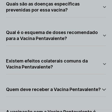
protege contra difteria, tétano, coqueluche,
Quais são as doenças específicas
poliomielite e Haemophilus influenzae tipo b (Hib).
prevenidas por essa vacina?
A vacina protege contra difteria, tétano, coqueluche,
poliomielite e a infecção por Haemophilus influenzae
Qual é o esquema de doses recomendado
tipo b.
para a Vacina Pentavalente?
O esquema pode variar, mas geralmente envolve
várias doses durante a infância, com reforços em
Existem efeitos colaterais comuns da
determinadas faixas etárias.
Vacina Pentavalente?
Efeitos colaterais leves, como vermelhidão no local
da injeção ou febre baixa, podem ocorrer, mas são
Quem deve receber a Vacina Pentavalente?
geralmente temporários.
A vacina é recomendada para bebês e crianças como
parte do calendário de vacinação, oferecendo
A vacinação com a Vacina Pentavalente é