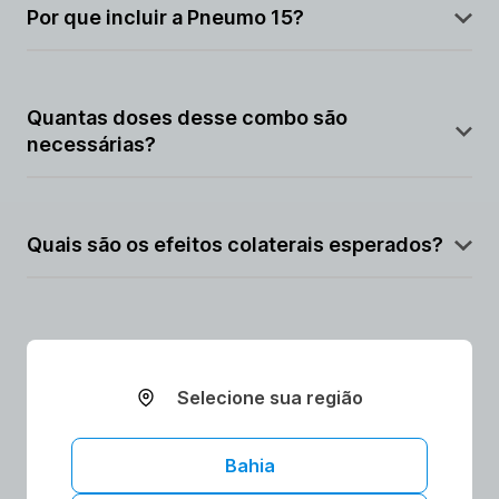
B, poliomielite, doenças por pneumococos e
Por que incluir a Pneumo 15?
infecções causadas pelo rotavírus.
A vacina Pneumo 15 oferece proteção ampliada
contra bactérias pneumocócicas em relação à
Quantas doses desse combo são
Pneumo 13.
necessárias?
Geralmente, são aplicadas 3 doses, com reforços
posteriores.
Quais são os efeitos colaterais esperados?
Febre, irritabilidade e vermelhidão no local da
aplicação são comuns, mas leves.
AGENDAR ONLINE
Selecione sua região
Bahia