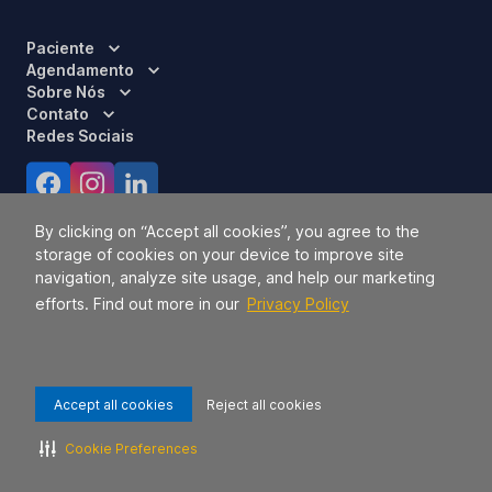
Paciente
Agendamento
Sobre Nós
Contato
Redes Sociais
Certificações
By clicking on “Accept all cookies”, you agree to the
storage of cookies on your device to improve site
navigation, analyze site usage, and help our marketing
efforts. Find out more in our
Privacy Policy
Accept all cookies
Reject all cookies
Responsável Técnico:
Dra. Luci Mara Barbiero – CRM 120.433/SP
2026 TODOS OS DIREITOS RESERVADOS.
42.771.949/0056-09.
Cookie Preferences