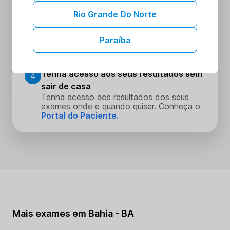
Escolha o dia e hora que melhor se
encaixe na sua rotina
Rio Grande Do Norte
Realize seus procedimentos
3
Paraíba
Faça seus procedimentos na unidade
escolhida
Tenha acesso aos seus resultados sem
4
sair de casa
Tenha acesso aos resultados dos seus
exames onde e quando quiser. Conheça o
Portal do Paciente.
Mais exames em Bahia - BA