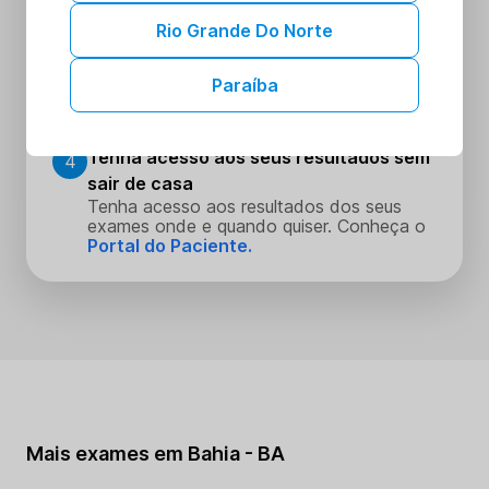
Escolha o dia e hora que melhor se
encaixe na sua rotina
Rio Grande Do Norte
Realize seus procedimentos
3
Paraíba
Faça seus procedimentos na unidade
escolhida
Tenha acesso aos seus resultados sem
4
sair de casa
Tenha acesso aos resultados dos seus
exames onde e quando quiser. Conheça o
Portal do Paciente.
Mais exames em Bahia - BA