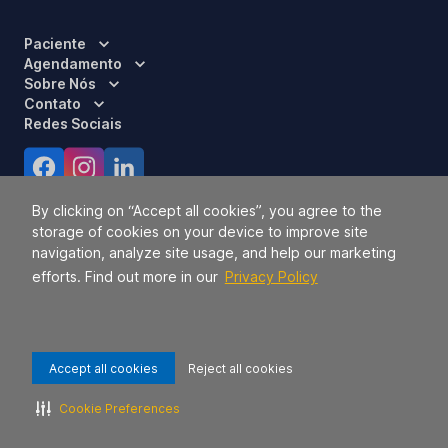
Paciente
Agendamento
Sobre Nós
Contato
Redes Sociais
Certificações
By clicking on “Accept all cookies”, you agree to the
storage of cookies on your device to improve site
navigation, analyze site usage, and help our marketing
efforts. Find out more in our
Privacy Policy
Accept all cookies
Reject all cookies
Responsável Técnico:
Dra. Luci Mara Barbiero – CRM 120.433/SP
2026 TODOS OS DIREITOS RESERVADOS.
42.771.949/0056-09.
Cookie Preferences