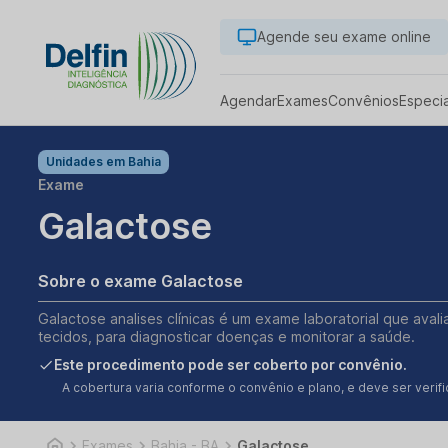
Agende seu exame online
Agendar
Exames
Convênios
Especi
Unidades em
Bahia
Exame
Galactose
Sobre o exame Galactose
Galactose analises clínicas é um exame laboratorial que aval
tecidos, para diagnosticar doenças e monitorar a saúde.
Este procedimento pode ser coberto por convênio.
A cobertura varia conforme o convênio e plano, e deve ser ver
Exames
Bahia - BA
Galactose