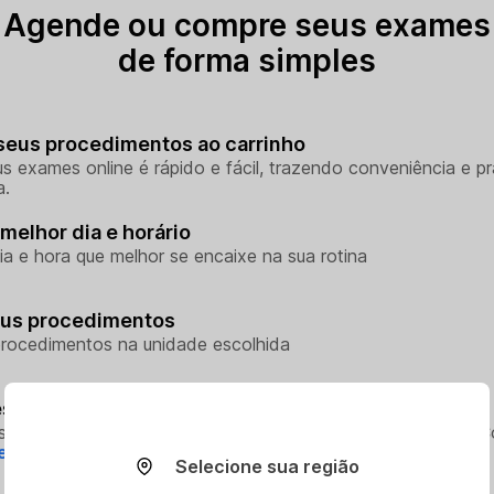
Agende ou compre seus exames
de forma simples
seus procedimentos ao carrinho
s exames online é rápido e fácil, trazendo conveniência e pr
a.
melhor dia e horário
ia e hora que melhor se encaixe na sua rotina
eus procedimentos
rocedimentos na unidade escolhida
sso aos seus resultados sem sair de casa
so aos resultados dos seus exames onde e quando quiser. 
e.
Selecione sua região