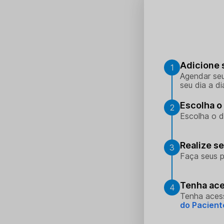
Adicione 
1
Agendar seu
seu dia a di
Escolha o 
2
Escolha o d
Realize s
3
Faça seus p
Tenha ace
4
Tenha aces
do Pacient