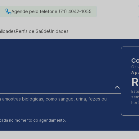
Agende pelo telefone (71) 4042-1055
alidades
Perfis de Saúde
Unidades
Co
Os 
A pa
R
Est
sem
ia amostras biológicas, como sangue, urina, fezes ou
horá
ificada no momento do agendamento.