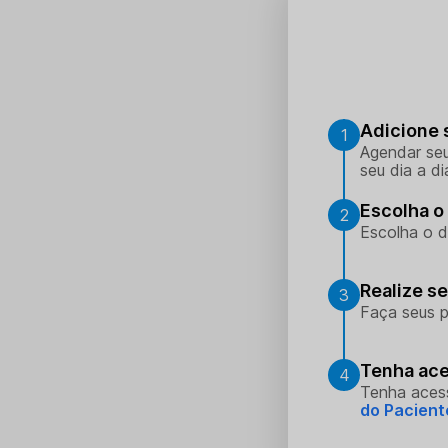
Adicione 
1
Agendar seu
seu dia a di
Escolha o 
2
Escolha o d
Realize s
3
Faça seus p
Tenha ace
4
Tenha aces
do Pacient