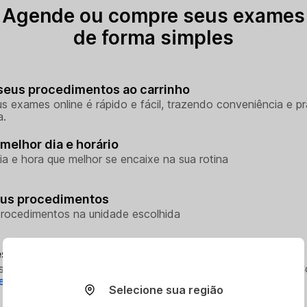
Agende ou compre seus exames
de forma simples
seus procedimentos ao carrinho
s exames online é rápido e fácil, trazendo conveniência e pr
a.
melhor dia e horário
ia e hora que melhor se encaixe na sua rotina
eus procedimentos
rocedimentos na unidade escolhida
sso aos seus resultados sem sair de casa
so aos resultados dos seus exames onde e quando quiser. 
e.
Selecione sua região