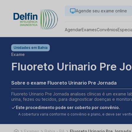
Agende seu exame online
Agendar
Exames
Convênios
Especi
Unidades em
Bahia
Exame
Fluoreto Urinario Pre J
Sobre o exame Fluoreto Urinario Pre Jornada
Fluoreto Urinario Pre Jornada analises clínicas é um exame la
urina, fezes ou tecidos, para diagnosticar doenças e monitor
Este procedimento pode ser coberto por convênio.
A cobertura varia conforme o convênio e plano, e deve ser ver
Exames
Bahia - BA
Fluoreto Urinario Pre Jornada