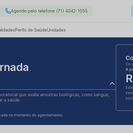
Agende pelo telefone (71) 4042-1055
alidades
Perfis de Saúde
Unidades
Co
ornada
Os 
A pa
R
Est
sem
boratorial que avalia amostras biológicas, como sangue,
horá
ar a saúde.
ificada no momento do agendamento.