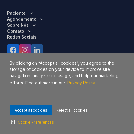
Paciente
Agendamento
Sobre Nós
Contato
Redes Sociais
Certificações
By clicking on “Accept all cookies”, you agree to the
storage of cookies on your device to improve site
navigation, analyze site usage, and help our marketing
efforts. Find out more in our
Privacy Policy
Accept all cookies
Reject all cookies
Responsável Técnico:
Dra. Luci Mara Barbiero – CRM 120.433/SP
2026 TODOS OS DIREITOS RESERVADOS.
42.771.949/0056-09.
Cookie Preferences