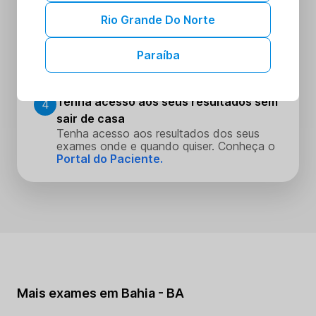
Escolha o dia e hora que melhor se
encaixe na sua rotina
Rio Grande Do Norte
Realize seus procedimentos
3
Paraíba
Faça seus procedimentos na unidade
escolhida
Tenha acesso aos seus resultados sem
4
sair de casa
Tenha acesso aos resultados dos seus
exames onde e quando quiser. Conheça o
Portal do Paciente.
Mais exames em Bahia - BA