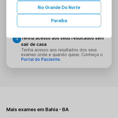
Escolha o dia e hora que melhor se
encaixe na sua rotina
Rio Grande Do Norte
Realize seus procedimentos
3
Paraíba
Faça seus procedimentos na unidade
escolhida
Tenha acesso aos seus resultados sem
4
sair de casa
Tenha acesso aos resultados dos seus
exames onde e quando quiser. Conheça o
Portal do Paciente.
Mais exames em Bahia - BA