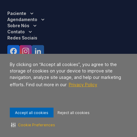
Paciente
Agendamento
Sobre Nós
Contato
Redes Sociais
Certificações
By clicking on “Accept all cookies”, you agree to the
storage of cookies on your device to improve site
navigation, analyze site usage, and help our marketing
efforts. Find out more in our
Privacy Policy
Accept all cookies
Reject all cookies
Responsável Técnico:
Dra. Luci Mara Barbiero – CRM 120.433/SP
2026 TODOS OS DIREITOS RESERVADOS.
42.771.949/0056-09.
Cookie Preferences