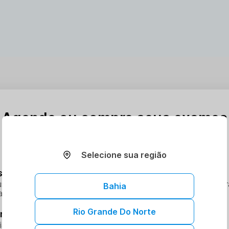
Agende ou compre seus exames
de forma simples
Selecione sua região
seus procedimentos ao carrinho
s exames online é rápido e fácil, trazendo conveniência e pr
Bahia
a.
Rio Grande Do Norte
melhor dia e horário
ia e hora que melhor se encaixe na sua rotina