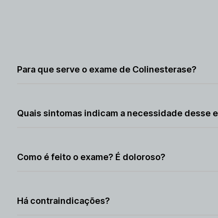
Para que serve o exame de Colinesterase?
Avalia exposição a inseticidas ou função hepática.
Quais sintomas indicam a necessidade desse 
Intoxicação aguda (náuseas, sudorese) ou suspeita de 
Como é feito o exame? É doloroso?
Coleta de sangue. Procedimento simples e indolor.
Há contraindicações?