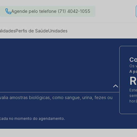
Agende pelo telefone (71) 4042-1055
alidades
Perfis de Saúde
Unidades
Co
Os 
A pa
R
Est
sem
valia amostras biológicas, como sangue, urina, fezes ou
horá
ificada no momento do agendamento.