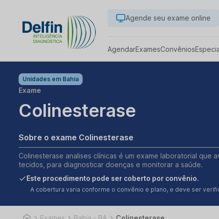
Agende seu exame online
Agendar
Exames
Convênios
Especi
Unidades em
Bahia
Exame
Colinesterase
Sobre o exame Colinesterase
Colinesterase analises clínicas é um exame laboratorial que a
tecidos, para diagnosticar doenças e monitorar a saúde.
Este procedimento pode ser coberto por convênio.
A cobertura varia conforme o convênio e plano, e deve ser ver
Exames
Bahia - BA
Colinesterase