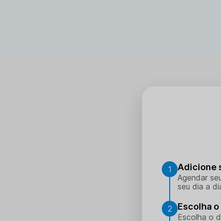
Não há contraindicações conhecidas.
Adicione 
1
Agendar seu
seu dia a di
Escolha o 
2
Escolha o d