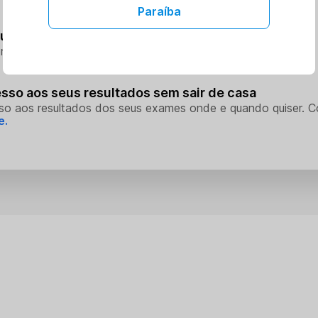
Paraíba
eus procedimentos
rocedimentos na unidade escolhida
sso aos seus resultados sem sair de casa
so aos resultados dos seus exames onde e quando quiser. 
e.