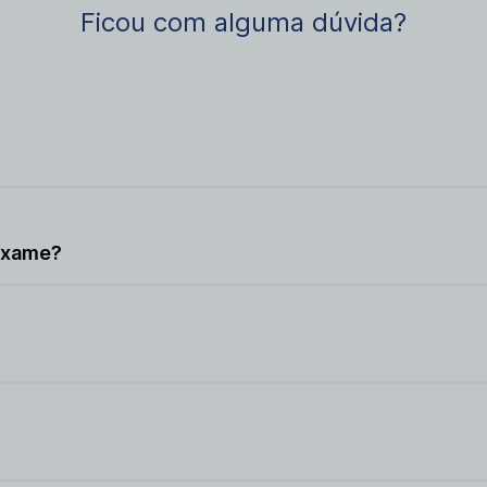
Ficou com alguma dúvida?
exame?
doença hepática.