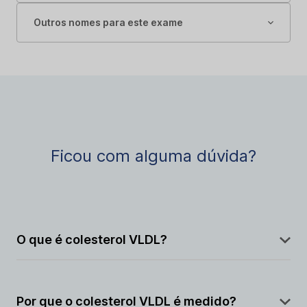
Outros nomes para este exame
Ficou com alguma dúvida?
O que é colesterol VLDL?
O colesterol VLDL é uma forma de colesterol
transportada no sangue pela lipoproteína de
Por que o colesterol VLDL é medido?