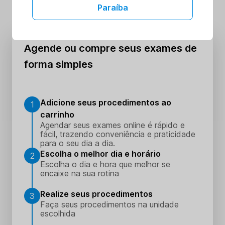
Paraíba
nozes e azeite de oliva. Além disso, a prática regular
de exercícios físicos e a manutenção de um peso
saudável também são importantes. Em alguns casos,
o médico pode prescrever medicamentos para ajudar
Agende ou compre seus exames de
a reduzir o colesterol VLDL.
forma simples
Adicione seus procedimentos ao
1
carrinho
Agendar seus exames online é rápido e
fácil, trazendo conveniência e praticidade
para o seu dia a dia.
Escolha o melhor dia e horário
2
Escolha o dia e hora que melhor se
encaixe na sua rotina
Realize seus procedimentos
3
Faça seus procedimentos na unidade
escolhida