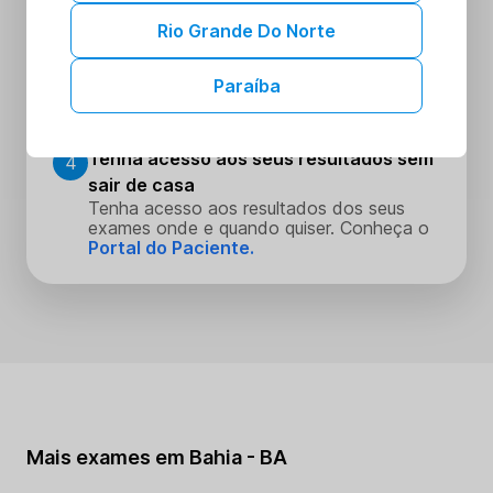
Escolha o dia e hora que melhor se
encaixe na sua rotina
Rio Grande Do Norte
Realize seus procedimentos
3
Paraíba
Faça seus procedimentos na unidade
escolhida
Tenha acesso aos seus resultados sem
4
sair de casa
Tenha acesso aos resultados dos seus
exames onde e quando quiser. Conheça o
Portal do Paciente.
Mais exames em Bahia - BA