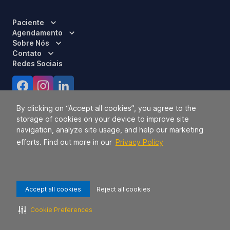
Paciente
Agendamento
Sobre Nós
Contato
Redes Sociais
Certificações
By clicking on “Accept all cookies”, you agree to the
storage of cookies on your device to improve site
navigation, analyze site usage, and help our marketing
efforts. Find out more in our
Privacy Policy
Accept all cookies
Reject all cookies
Responsável Técnico:
Dra. Luci Mara Barbiero – CRM 120.433/SP
2026 TODOS OS DIREITOS RESERVADOS.
42.771.949/0056-09.
Cookie Preferences