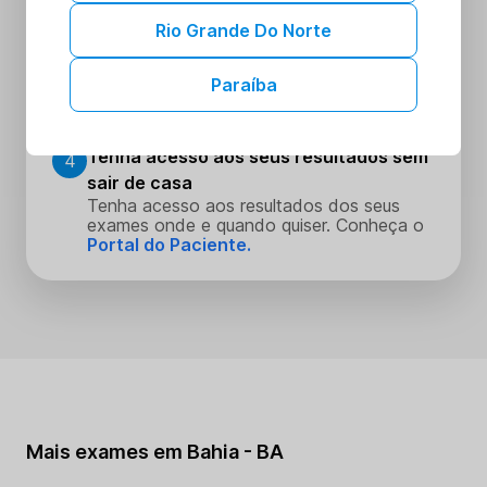
Escolha o dia e hora que melhor se
encaixe na sua rotina
Rio Grande Do Norte
Realize seus procedimentos
3
Paraíba
Faça seus procedimentos na unidade
escolhida
Tenha acesso aos seus resultados sem
4
sair de casa
Tenha acesso aos resultados dos seus
exames onde e quando quiser. Conheça o
Portal do Paciente.
Mais exames em Bahia - BA