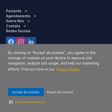
Paciente
Agendamento
Sobre Nós
Contato
Redes Sociais
Certificações
By clicking on “Accept all cookies”, you agree to the
storage of cookies on your device to improve site
navigation, analyze site usage, and help our marketing
efforts. Find out more in our
Privacy Policy
Accept all cookies
Reject all cookies
Responsável Técnico:
Dra. Luci Mara Barbiero – CRM 120.433/SP
2026 TODOS OS DIREITOS RESERVADOS.
42.771.949/0056-09.
Cookie Preferences