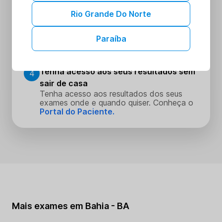
Escolha o dia e hora que melhor se
encaixe na sua rotina
Rio Grande Do Norte
Realize seus procedimentos
3
Paraíba
Faça seus procedimentos na unidade
escolhida
Tenha acesso aos seus resultados sem
4
sair de casa
Tenha acesso aos resultados dos seus
exames onde e quando quiser. Conheça o
Portal do Paciente.
Mais exames em Bahia - BA