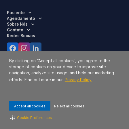
Paciente
Agendamento
Sobre Nós
Contato
Redes Sociais
Certificações
By clicking on “Accept all cookies”, you agree to the
storage of cookies on your device to improve site
navigation, analyze site usage, and help our marketing
efforts. Find out more in our
Privacy Policy
Accept all cookies
Reject all cookies
Responsável Técnico:
Dra. Luci Mara Barbiero – CRM 120.433/SP
2026 TODOS OS DIREITOS RESERVADOS.
42.771.949/0056-09.
Cookie Preferences