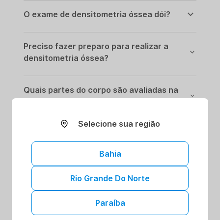
O exame de densitometria óssea dói?
Preciso fazer preparo para realizar a
densitometria óssea?
Quais partes do corpo são avaliadas na
densitometria óssea?
Selecione sua região
Com que frequência devo fazer
densitometria óssea?
Bahia
A densitometria óssea detecta
Rio Grande Do Norte
osteoporose?
Paraíba