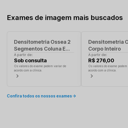
Exames de imagem
mais buscados
Densitometria Ossea 2
Densitometria 
Segmentos Coluna E
Corpo Inteiro
Femur
A partir de:
A partir de:
Sob consulta
R$ 276,00
Os valores do exame podem variar de
Os valores do exame podem 
acordo com a clínica.
acordo com a clínica.
Confira todos os nossos exames