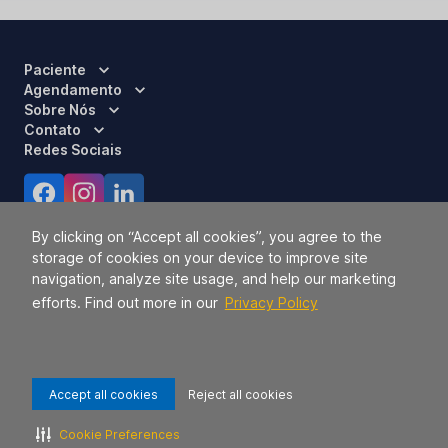
Paciente
Agendamento
Sobre Nós
Contato
Redes Sociais
Certificações
By clicking on “Accept all cookies”, you agree to the
storage of cookies on your device to improve site
navigation, analyze site usage, and help our marketing
efforts. Find out more in our
Privacy Policy
Accept all cookies
Reject all cookies
Responsável Técnico:
Dra. Luci Mara Barbiero – CRM 120.433/SP
2026 TODOS OS DIREITOS RESERVADOS.
42.771.949/0056-09.
Cookie Preferences