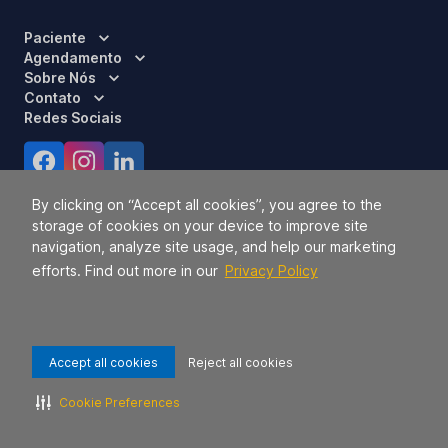
Paciente
Agendamento
Sobre Nós
Contato
Redes Sociais
Certificações
By clicking on “Accept all cookies”, you agree to the
storage of cookies on your device to improve site
navigation, analyze site usage, and help our marketing
efforts. Find out more in our
Privacy Policy
Accept all cookies
Reject all cookies
Responsável Técnico:
Dra. Luci Mara Barbiero – CRM 120.433/SP
2026 TODOS OS DIREITOS RESERVADOS.
42.771.949/0056-09.
Cookie Preferences