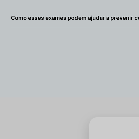
Esse check-up monitora indicadores críticos de saúde 
graves.
Como esses exames podem ajudar a prevenir c
Eles permitem monitorar e ajustar o tratamento antes 