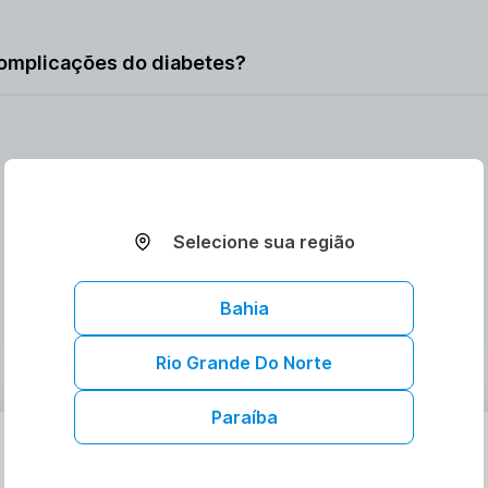
e ajuda a detectar precocemente complicações, possibilitan
omplicações do diabetes?
que complicações graves ocorram.
AGENDAR ONLINE
Selecione sua região
Bahia
Rio Grande Do Norte
Paraíba
Agende ou compre seus exames