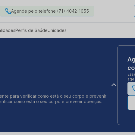
Agende pelo telefone (71) 4042-1055
alidades
Perfis de Saúde
Unidades
Ag
co
Ess
agen
nte para verificar como está o seu corpo e prevenir
rificar como está o seu corpo e prevenir doenças.