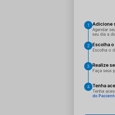
Adicione 
1
Agendar seu
seu dia a di
Escolha o 
2
Escolha o d
Realize s
3
Faça seus p
Tenha ace
4
Tenha aces
do Pacient