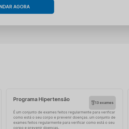
NDAR AGORA
Programa Hipertensão
13 exames
É um conjunto de exames feitos regularmente para verificar
como está o seu corpo e prevenir doenças. um conjunto de
exames feitos regularmente para verificar como está o seu
corpo e prevenir doenças.