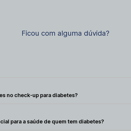
Ficou com alguma dúvida?
e de pessoas com diabetes ou em risco de desenvolver a do
es no check-up para diabetes?
ames ao menos uma vez ao ano, mas a frequência pode aum
cial para a saúde de quem tem diabetes?