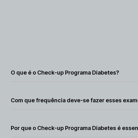
O que é o Check-up Programa Diabetes?
É um conjunto de exames voltado para monitorar a saúd
o diabetes.
Com que frequência deve-se fazer esses exam
Em geral, pessoas com diabetes devem fazer esses ex
orientação médica.
Por que o Check-up Programa Diabetes é essen